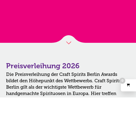
Preisverleihung 2026
Die Preisverleihung der Craft Spirits Berlin Awards
bildet den Höhepunkt des Wettbewerbs. Craft Spirits
0
Berlin gilt als der wichtigste Wettbewerb für
handgemachte Spirituosen in Europa. Hier treffen
Interessierte auf Branchenkenner und Produzenten. Es
entsteht ein spannendes Zusammentreffen der
internationalen Craft Distillers Szene.
Das Rahmenprogramm umfasst Live Musik der Band
The Bassballs, Begrüßungsdrinks und die Moderation